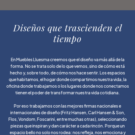
Diseños que trascienden el
tiempo
En Muebles Lluesma creemos que el diseño va más allá de la
forma. No se trata solo de lo que vemos, sino de cómo está
hecho y, sobre todo, de cómo nos hace sentir. Los espacios
que habitamos, el hogar donde compartimos nuestra vida, la
oficina donde trabajamos o los lugares donde nos conectamos
tienen el poder de transformar nuestra vida cotidiana.
Por eso trabajamos con las mejores firmas nacionales e
internacionales de diseño (Fritz Hansen, Carl Hansen & Son,
Flos, Vondom, Foscarini, entre muchas otras), seleccionando
piezas que inspiran y dan carácter a cada rincón. Porque un
espacio bello no solo nos rodea: nos refleja, nos emociona y