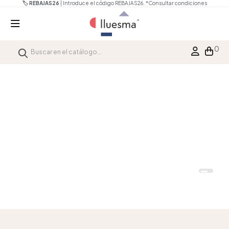
🏷️ REBAJAS26
| Introduce el código REBAJAS26.
*Consultar condiciones
0
Hasta un 50% de descuento
SUMMER DESIGN DAYS
Ver ofe