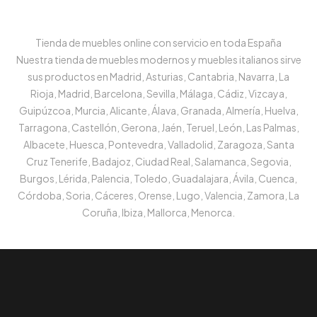
Tienda de muebles online con servicio en toda España
Nuestra tienda de muebles modernos y muebles italianos sirve
sus productos en Madrid, Asturias, Cantabria, Navarra, La
Rioja, Madrid, Barcelona, Sevilla, Málaga, Cádiz, Vizcaya,
Guipúzcoa, Murcia, Alicante, Álava, Granada, Almería, Huelva,
Tarragona, Castellón, Gerona, Jaén, Teruel, León, Las Palmas,
Albacete, Huesca, Pontevedra, Valladolid, Zaragoza, Santa
Cruz Tenerife, Badajoz, Ciudad Real, Salamanca, Segovia,
Burgos, Lérida, Palencia, Toledo, Guadalajara, Ávila, Cuenca,
Córdoba, Soria, Cáceres, Orense, Lugo, Valencia, Zamora, La
Coruña, Ibiza, Mallorca, Menorca.