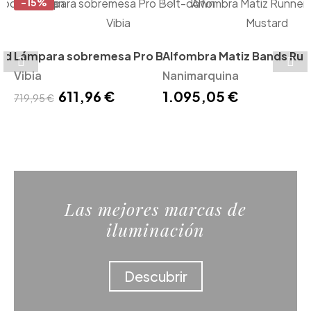
-15%
ood Cattelan
Lámpara sobremesa Pro Bolt-down
Alfombra Matiz Bands Run
Vibia
Vibia
Nanimarquina
Nanimarquina
611,96 €
1.095,05 €
719,95 €
Las mejores marcas de
iluminación
Descubrir