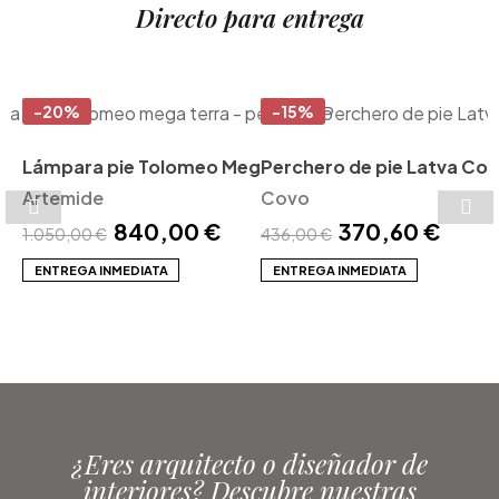
Directo para entrega
-20%
-15%
Lámpara pie Tolomeo Mega floor
Perchero de pie Latva Co
Artemide
Artemide
Covo
840,00 €
370,60 €
1.050,00 €
436,00 €
ENTREGA INMEDIATA
ENTREGA INMEDIATA
¿Eres arquitecto o diseñador de
interiores? Descubre nuestras