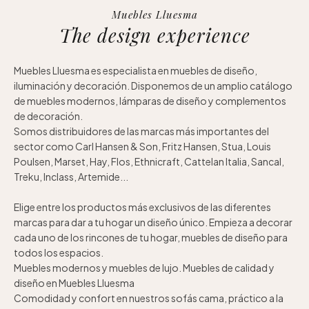
Muebles Lluesma
The design experience
Muebles Lluesma es especialista en muebles de diseño,
iluminación y decoración. Disponemos de un amplio catálogo
de muebles modernos, lámparas de diseño y complementos
de decoración.
Somos distribuidores de las marcas más importantes del
sector como Carl Hansen & Son, Fritz Hansen, Stua, Louis
Poulsen, Marset, Hay, Flos, Ethnicraft, Cattelan Italia, Sancal,
Treku, Inclass, Artemide...
Elige entre los productos más exclusivos de las diferentes
marcas para dar a tu hogar un diseño único. Empieza a decorar
cada uno de los rincones de tu hogar, muebles de diseño para
todos los espacios.
Muebles modernos y muebles de lujo. Muebles de calidad y
diseño en Muebles Lluesma
Comodidad y confort en nuestros sofás cama, práctico a la